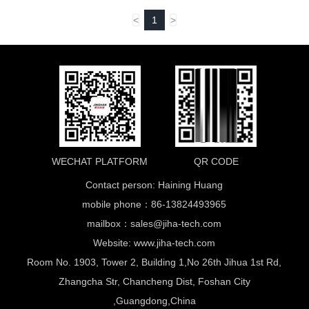
<
1
>
WECHAT PLATFORM
QR CODE
Contact person: Haining Huang
mobile phone：86-13824493965
mailbox：
sales@jiha-tech.com
Website: www.jiha-tech.com
Room No. 1903, Tower 2, Building 1,No 26th Jihua 1st Rd,
Zhangcha Str, Chancheng Dist, Foshan City
,Guangdong,China