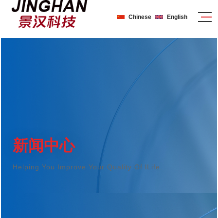
Chinese
English
新闻中心
Helping You Improve Your Quality Of lLife.