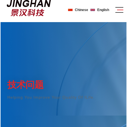
Chinese
English
技术问题
Helping You Improve Your Quality Of lLife.